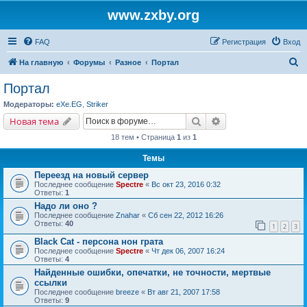
www.zxby.org
FAQ
Регистрация
Вход
П
На главную
Форумы
Разное
Портал
о
Портал
и
Модераторы:
eXe.EG
,
Striker
с
Поиск
Расширенный поис
Новая тема
к
18 тем • Страница
1
из
1
Темы
Переезд на новый сервер
Последнее сообщение
Spectre
«
Вс окт 23, 2016 0:32
Ответы:
1
Надо ли оно ?
Последнее сообщение
Znahar
«
Сб сен 22, 2012 16:26
Ответы:
40
1
2
3
Black Cat - персона нон грата
Последнее сообщение
Spectre
«
Чт дек 06, 2007 16:24
Ответы:
4
Найденные ошибки, опечатки, не точности, мертвые
ссылки
Последнее сообщение
breeze
«
Вт авг 21, 2007 17:58
Ответы:
9