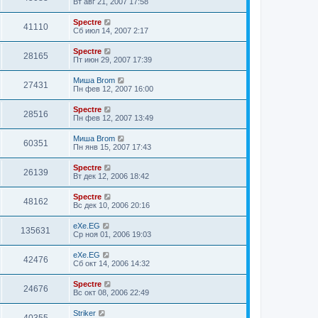
Вт авг 21, 2007 17:58
Spectre
41110
Сб июл 14, 2007 2:17
Spectre
28165
Пт июн 29, 2007 17:39
Миша Brom
27431
Пн фев 12, 2007 16:00
Spectre
28516
Пн фев 12, 2007 13:49
Миша Brom
60351
Пн янв 15, 2007 17:43
Spectre
26139
Вт дек 12, 2006 18:42
Spectre
48162
Вс дек 10, 2006 20:16
eXe.EG
135631
Ср ноя 01, 2006 19:03
eXe.EG
42476
Сб окт 14, 2006 14:32
Spectre
24676
Вс окт 08, 2006 22:49
Striker