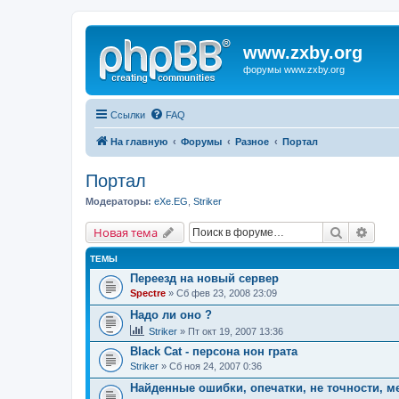
www.zxby.org
форумы www.zxby.org
Ссылки
FAQ
На главную
Форумы
Разное
Портал
Портал
Модераторы:
eXe.EG
,
Striker
Поиск
Расш
Новая тема
ТЕМЫ
Переезд на новый сервер
Spectre
» Сб фев 23, 2008 23:09
Надо ли оно ?
Striker
» Пт окт 19, 2007 13:36
Black Cat - персона нон грата
Striker
» Сб ноя 24, 2007 0:36
Найденные ошибки, опечатки, не точности, 