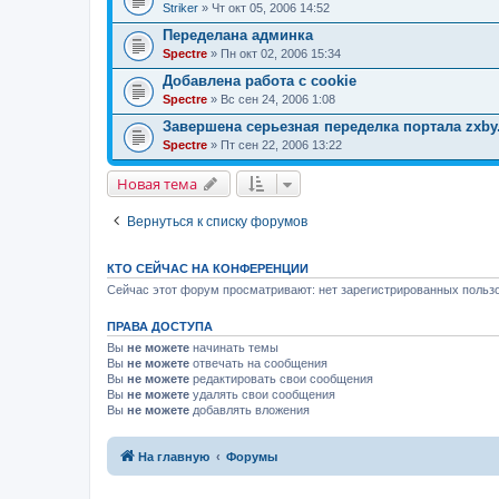
Striker
» Чт окт 05, 2006 14:52
Переделана админка
Spectre
» Пн окт 02, 2006 15:34
Добавлена работа с cookie
Spectre
» Вс сен 24, 2006 1:08
Завершена серьезная переделка портала zxby
Spectre
» Пт сен 22, 2006 13:22
Новая тема
Вернуться к списку форумов
КТО СЕЙЧАС НА КОНФЕРЕНЦИИ
Сейчас этот форум просматривают: нет зарегистрированных пользо
ПРАВА ДОСТУПА
Вы
не можете
начинать темы
Вы
не можете
отвечать на сообщения
Вы
не можете
редактировать свои сообщения
Вы
не можете
удалять свои сообщения
Вы
не можете
добавлять вложения
На главную
Форумы