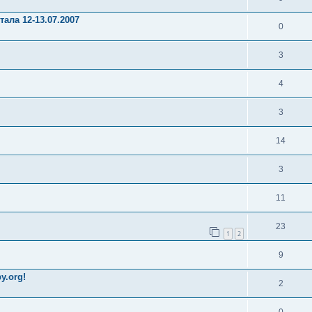
ала 12-13.07.2007
0
3
4
3
14
3
11
23
1
2
9
y.org!
2