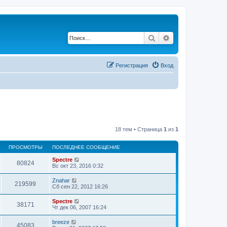
Поиск
Расширенный по
Регистрация
Вход
18 тем • Страница
1
из
1
ПРОСМОТРЫ
ПОСЛЕДНЕЕ СООБЩЕНИЕ
Spectre
80824
Вс окт 23, 2016 0:32
Znahar
219599
Сб сен 22, 2012 16:26
Spectre
38171
Чт дек 06, 2007 16:24
breeze
45083