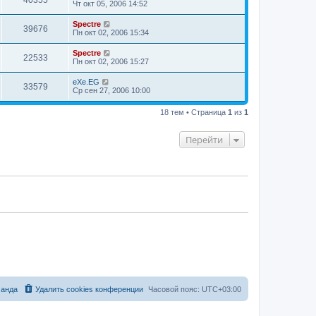
40355
Чт окт 05, 2006 14:52
Spectre
39676
Пн окт 02, 2006 15:34
Spectre
22533
Пн окт 02, 2006 15:27
eXe.EG
33579
Ср сен 27, 2006 10:00
18 тем • Страница
1
из
1
Перейти
анда
Удалить cookies конференции
Часовой пояс:
UTC+03:00