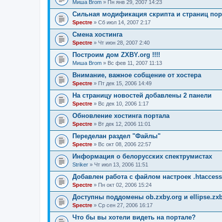
Миша Brom
» Пн янв 29, 2007 14:23
Сильная модификация скрипта и страниц порт
Spectre
» Сб июл 14, 2007 2:17
Смена хостинга
Spectre
» Чт июн 28, 2007 2:40
Построим дом ZXBY.org !!!!
Миша Brom
» Вс фев 11, 2007 11:13
Внимание, важное собщение от хостера
Spectre
» Пт дек 15, 2006 14:49
На страницу новостей добавлены 2 панели
Spectre
» Вс дек 10, 2006 1:17
Обновление хостинга портала
Spectre
» Вт дек 12, 2006 11:01
Переделан раздел "Файлы"
Spectre
» Вс окт 08, 2006 22:57
Информация о белорусских спектрумистах
Striker
» Чт июл 13, 2006 11:51
Добавлен работа с файлом настроек .htaccess
Spectre
» Пн окт 02, 2006 15:24
Доступны поддомены ob.zxby.org и ellipse.zxb
Spectre
» Ср сен 27, 2006 16:17
Что бы вы хотели видеть на портале?