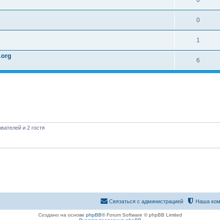
0
0
1
.org
6
вателей и 2 гостя
Связаться с администрацией
Наша ком
Создано на основе
phpBB
® Forum Software © phpBB Limited