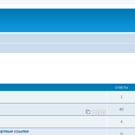
иренный поиск
ОТВЕТЫ
1
40
1
2
3
4
мертвые ссылки
9