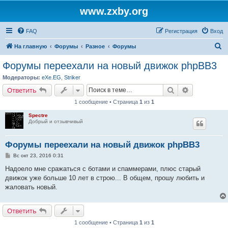
www.zxby.org
FAQ
Регистрация
Вход
П
На главную
Форумы
Разное
Форумы
о
Форумы переехали на новый движок phpBB3
и
Модераторы:
eXe.EG
,
Striker
с
Поиск
Расширенн
Ответить
к
1 сообщение • Страница
1
из
1
Spectre
Добрый и отзывчивый
Форумы переехали на новый движок phpBB3
С
Вс окт 23, 2016 0:31
о
о
Надоело мне сражаться с ботами и спаммерами, плюс старый
б
движок уже больше 10 лет в строю... В общем, прошу любить и
щ
е
жаловать новый.
н
и
е
Ответить
1 сообщение • Страница
1
из
1