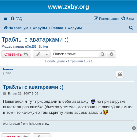
www.zxby.org
FAQ
Регистрация
Вход
П
На главную
Форумы
Разное
Форумы
о
Траблы с аватарками :(
и
Модераторы:
eXe.EG
,
Striker
с
Поиск
Расширенн
Ответить
к
1 сообщение • Страница
1
из
1
breeze
junior
Траблы с аватарками :(
С
Вт авг 21, 2007 1:59
о
о
Попытался я тут присондалить себе аватарку,
но при загрузке
б
вылетела php-ошибка (быстро улетела, достовно не опишу) но смысл
щ
е
в том что какому-то там скрипту явно access зажали
н
и
е
wbr breeze from fishbone crew