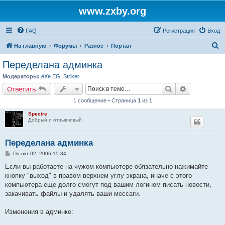
www.zxby.org
FAQ
Регистрация
Вход
П
На главную
Форумы
Разное
Портал
о
Переделана админка
и
Модераторы:
eXe.EG
,
Striker
с
Поиск
Расширенн
Ответить
к
1 сообщение • Страница
1
из
1
Spectre
Добрый и отзывчивый
Переделана админка
С
Пн окт 02, 2006 15:34
о
о
Если вы работаете на чужом компьютере обязательно нажимайте
б
кнопку "выход" в правом верхнем углу экрана, иначе с этого
щ
е
компьютера еще долго смогут под вашим логином писать новости,
н
закачивать файлы и удалять ваши мессаги.
и
е
Изменения в админке: