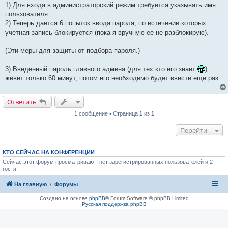
1) Для входа в администраторский режим требуется указывать имя
пользователя.
2) Теперь дается 6 попыток ввода пароля, по истечении которых
учетная запись блокируется (пока я вручную ее не разблокирую).
(Эти меры для защиты от подбора пароля.)
3) Введенный пароль главного админа (для тех кто его знает
)
живет только 60 минут, потом его необходимо будет ввести еще раз.
Ответить
1 сообщение • Страница
1
из
1
Перейти
КТО СЕЙЧАС НА КОНФЕРЕНЦИИ
Сейчас этот форум просматривают: нет зарегистрированных пользователей и 2
гостя
На главную
Форумы
Создано на основе
phpBB
® Forum Software © phpBB Limited
Русская поддержка phpBB