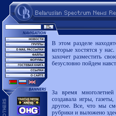
НОВОСТИ
В этом разделе находят
ГРУППЫ
которые хостятся у нас.
E-MAIL РАССЫЛКИ
ФАЙЛЫ
захочет разместить св
ФОРУМЫ
безусловно пойдем навст
ГОСТЕВАЯ КНИГА
ССЫЛКИ
О САЙТЕ
За время многолетней 
создавала игры, газеты
другое. Все, что мы см
рубрики и выложено здес