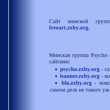
Сайт минской групп
freeart.zxby.org
.
Минская группа Psycho 
сайтами:
psycho.zxby.org
- с
banner.zxby.org
- к
bla.zxby.org
- ново
самом деле не такого уж