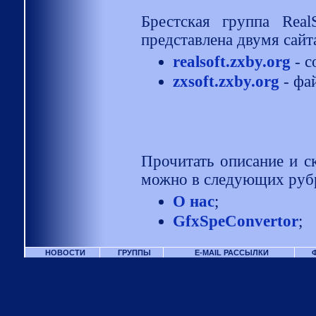
Брестская группа Real
представлена двумя сайт
realsoft.zxby.org
- с
zxsoft.zxby.org
- фа
Прочитать описание и с
можно в следующих руб
О нас
;
GfxSpeConvertor
;